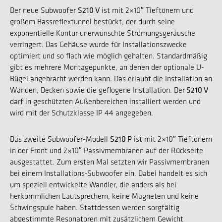
S210 V
Der neue Subwoofer
ist mit 2×10″ Tieftönern und
großem Bassreflextunnel bestückt, der durch seine
exponentielle Kontur unerwünschte Strömungsgeräusche
verringert. Das Gehäuse wurde für Installationszwecke
optimiert und so flach wie möglich gehalten. Standardmäßig
gibt es mehrere Montagepunkte, an denen der optionale U-
Bügel angebracht werden kann. Das erlaubt die Installation an
S210 V
Wänden, Decken sowie die geflogene Installation. Der
darf in geschützten Außenbereichen installiert werden und
wird mit der Schutzklasse IP 44 angegeben.
S210 P
Das zweite Subwoofer-Modell
ist mit 2×10″ Tieftönern
in der Front und 2×10″ Passivmembranen auf der Rückseite
ausgestattet. Zum ersten Mal setzten wir Passivmembranen
bei einem Installations-Subwoofer ein. Dabei handelt es sich
um speziell entwickelte Wandler, die anders als bei
herkömmlichen Lautsprechern, keine Magneten und keine
Schwingspule haben. Stattdessen werden sorgfältig
abgestimmte Resonatoren mit zusätzlichem Gewicht