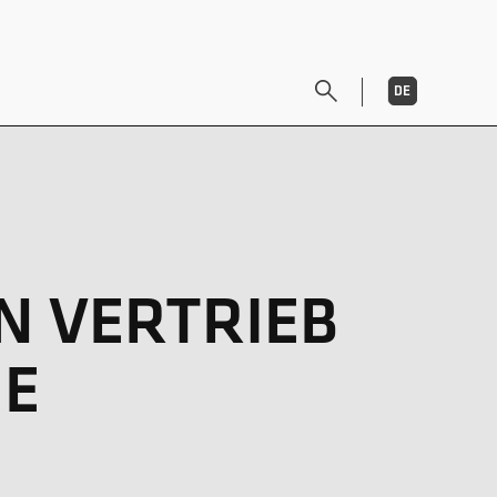
DE
EN
N VERTRIEB
NE