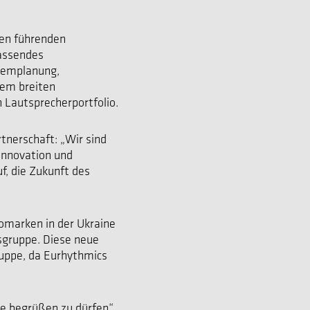
den führenden
fassendes
stemplanung,
sem breiten
 Lautsprecherportfolio.
tnerschaft: „Wir sind
 Innovation und
f, die Zukunft des
iomarken in der Ukraine
gruppe. Diese neue
uppe, da Eurhythmics
ne begrüßen zu dürfen“,