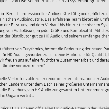
gion – von Live-Sound-Profis bis hin zu Systemintegratoren.
1 im Bereich professioneller Audiogeräte tätig und gehört zu 
krainischen Audioindustrie. Das erfahrene Team bietet ein um
n der Beratung und dem Verkauf bis hin zur technischen Sy
uung von Audiolösungen jeder Größe und Komplexität. Mit die
t der Distributor gut zu HK Audio und seinem umfangreichen
tsführer von Eurythmics, betont die Bedeutung der neuen Par
r für HK Audio geworden zu sein, eine Marke, die für Qualität,
 Wir freuen uns auf eine fruchtbare Zusammenarbeit und darau
 Ukraine voranzutreiben.“
zielle Vertreter zahlreicher renommierter internationaler Aud
chen Ländern unter dem Dach seiner größeren Unternehmens
rt die Beziehung von HK Audio zur gesamten Unternehmensgr
 in Ungarn vertritt.
hmics LTD als neuen offiziellen HK Audio-Partner in der Ukrai