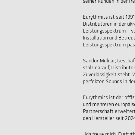
seiner Kunden in der Re
Eurythmics ist seit 199
Distributoren in der u
Leistungsspektrum – vo
Installation und Betre
Leistungsspektrum pass
Sándor Molnár, Geschäf
stolz darauf, Distributo
Zuverlässigkeit steht.
perfekten Sounds in der
Eurythmics ist der offi
und mehreren europäis
Partnerschaft erweite
den Hersteller seit 2024
„Ich freue mich, Eurhyt