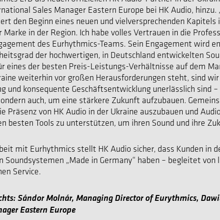
rnational Sales Manager Eastern Europe bei HK Audio, hinzu. 
t den Beginn eines neuen und vielversprechenden Kapitels i
 Marke in der Region. Ich habe volles Vertrauen in die Profess
gagement des Eurhythmics-Teams. Sein Engagement wird en
heitsgrad der hochwertigen, in Deutschland entwickelten So
für eines der besten Preis-Leistungs-Verhältnisse auf dem Mar
Ukraine weiterhin vor großen Herausforderungen steht, sind wi
ng und konsequente Geschäftsentwicklung unerlässlich sind – 
 sondern auch, um eine stärkere Zukunft aufzubauen. Gemei
die Präsenz von HK Audio in der Ukraine auszubauen und Audi
n besten Tools zu unterstützen, um ihren Sound und ihre Zuk
it mit Eurhythmics stellt HK Audio sicher, dass Kunden in d
n Soundsystemen „Made in Germany“ haben – begleitet von l
hen Service.
echts: Sándor Molnár, Managing Director of Eurythmics, Da
nager Eastern Europe