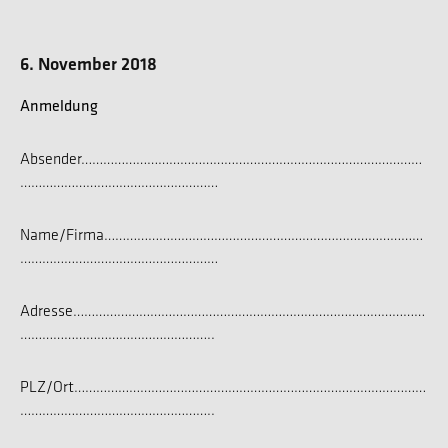
6. November 2018
Anmeldung
Absender…………………………………………………………………………………
………………………………………………
Name/Firma……………………………………………………………………………
………………………………………………
Adresse……………………………………………………………………………………
……………………………………………..
PLZ/Ort……………………………………………………………………………………
……………………………………………..