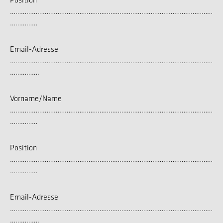
…………………………………………………………………………………………………
……………
Email-Adresse
…………………………………………………………………………………………………
…………….
Vorname/Name
…………………………………………………………………………………………………
……………
Position
…………………………………………………………………………………………………
……………
Email-Adresse
…………………………………………………………………………………………………
…………….