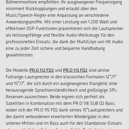
Bühnenmonitore empfehlen. Ihr ausgewogener Frequenzgang
minimiert Rückkopplungen und erlaubt über den
Music/Speech-Regler eine Anpassung an verschiedene
Anwendungsprofile. Mit einer Leistung von 1.200 Watt und
effektiven DSP-Funktionen präsentieren sich die Lautsprecher
als leistungsfähige und flexible Audio-Werkzeuge für den
professionellen Einsatz, die dank der MultiGrips von HK Audio
eine zu jeder Zeit sichere und bequeme Handhabung
gewährleisten.
PR:O 112 FD2
PR:O 115 FD2
Die Modelle
und
sind aktive
Fullrange-Lautsprecher in den klassischen Formaten 12″/1″
und 15″/1″, die sich durch ein ausgewogenes Klangbild, eine
herausragende Sprachverständlichkeit und großzügige SPL-
Reserven auszeichnen. Beide eignen sich perfekt als
Satelliten in Kombination mit dem PR:O 118 SUB D2 Bass,
wobei sich der PR:O 115 FD2 dank seines 15″Lautsprechers und
der damit verbundenen erweiterten Wiedergabe in den
unteren Mitten und im Bass auch für den Standalone-Einsatz