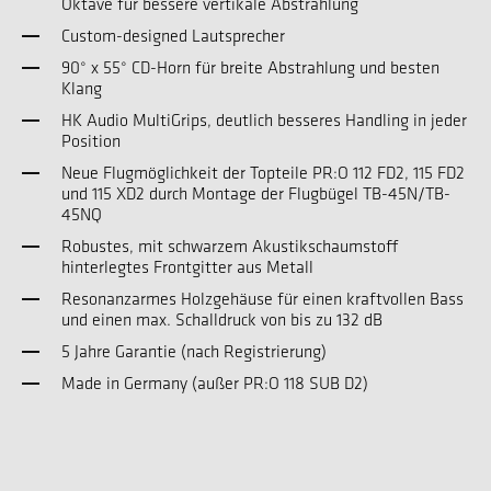
Oktave für bessere vertikale Abstrahlung
Custom-designed Lautsprecher
90° x 55° CD-Horn für breite Abstrahlung und besten
Klang
HK Audio MultiGrips, deutlich besseres Handling in jeder
Position
Neue Flugmöglichkeit der Topteile PR:O 112 FD2, 115 FD2
und 115 XD2 durch Montage der Flugbügel TB-45N/TB-
45NQ
Robustes, mit schwarzem Akustikschaumstoff
hinterlegtes Frontgitter aus Metall
Resonanzarmes Holzgehäuse für einen kraftvollen Bass
und einen max. Schalldruck von bis zu 132 dB
5 Jahre Garantie (nach Registrierung)
Made in Germany (außer PR:O 118 SUB D2)