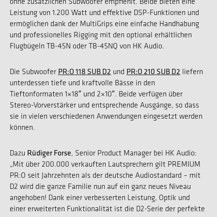
ohne zusätzlichen Subwoofer empfiehlt. Beide bieten eine
Leistung von 1.200 Watt und effektive DSP-Funktionen und
ermöglichen dank der MultiGrips eine einfache Handhabung
und professionelles Rigging mit den optional erhältlichen
Flugbügeln TB-45N oder TB-45NQ von HK Audio.
PR:O 118 SUB D2
PR:O 210 SUB D2
Die Subwoofer
und
liefern
unterdessen tiefe und kraftvolle Bässe in den
Tieftonformaten 1×18″ und 2×10″. Beide verfügen über
Stereo-Vorverstärker und entsprechende Ausgänge, so dass
sie in vielen verschiedenen Anwendungen eingesetzt werden
können.
Rüdiger Forse
Dazu
, Senior Product Manager bei HK Audio:
„Mit über 200.000 verkauften Lautsprechern gilt PREMIUM
PR:O seit Jahrzehnten als der deutsche Audiostandard – mit
D2 wird die ganze Familie nun auf ein ganz neues Niveau
angehoben! Dank einer verbesserten Leistung, Optik und
einer erweiterten Funktionalität ist die D2-Serie der perfekte