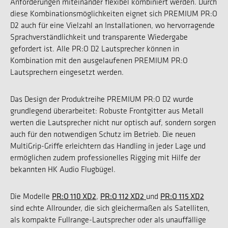
Anforderungen miteinander flexibel kombiniert werden. Durch
diese Kombinationsmöglichkeiten eignet sich PREMIUM PR:O
D2 auch für eine Vielzahl an Installationen, wo hervorragende
Sprachverständlichkeit und transparente Wiedergabe
gefordert ist. Alle PR:O D2 Lautsprecher können in
Kombination mit den ausgelaufenen PREMIUM PR:O
Lautsprechern eingesetzt werden.
Das Design der Produktreihe PREMIUM PR:O D2 wurde
grundlegend überarbeitet: Robuste Frontgitter aus Metall
werten die Lautsprecher nicht nur optisch auf, sondern sorgen
auch für den notwendigen Schutz im Betrieb. Die neuen
MultiGrip-Griffe erleichtern das Handling in jeder Lage und
ermöglichen zudem professionelles Rigging mit Hilfe der
bekannten HK Audio Flugbügel.
PR:O 110 XD2
PR:O 112 XD2
PR:O 115 XD2
Die Modelle
,
und
sind echte Allrounder, die sich gleichermaßen als Satelliten,
als kompakte Fullrange-Lautsprecher oder als unauffällige