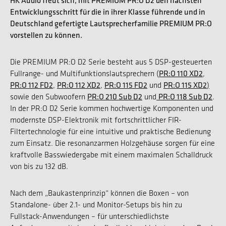
HK Audio freut sich, mit PREMIUM PR:O D2 den nächsten
Entwicklungsschritt für die in ihrer Klasse führende und in
Deutschland gefertigte Lautsprecherfamilie PREMIUM PR:O
vorstellen zu können.
Die PREMIUM PR:O D2 Serie besteht aus 5 DSP-gesteuerten
PR:O 110 XD2
Fullrange- und Multifunktionslautsprechern (
,
PR:O 112 FD2
PR:O 112 XD2
PR:O 115 FD2
PR:O 115 XD2
,
,
und
)
PR:O 210 Sub D2
PR:O 118 Sub D2
sowie den Subwoofern
und
.
In der PR:O D2 Serie kommen hochwertige Komponenten und
modernste DSP-Elektronik mit fortschrittlicher FIR-
Filtertechnologie für eine intuitive und praktische Bedienung
zum Einsatz. Die resonanzarmen Holzgehäuse sorgen für eine
kraftvolle Basswiedergabe mit einem maximalen Schalldruck
von bis zu 132 dB.
Nach dem „Baukastenprinzip“ können die Boxen – von
Standalone- über 2.1- und Monitor-Setups bis hin zu
Fullstack-Anwendungen – für unterschiedlichste