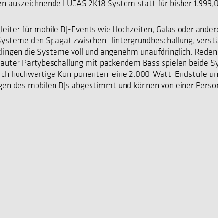
n auszeichnende LUCAS 2K18 System statt für bisher 1.999,00 
iter für mobile DJ-Events wie Hochzeiten, Galas oder andere
Systeme den Spagat zwischen Hintergrundbeschallung, verst
klingen die Systeme voll und angenehm unaufdringlich. Reden
 lauter Partybeschallung mit packendem Bass spielen beide Sy
ch hochwertige Komponenten, eine 2.000-Watt-Endstufe und f
ngen des mobilen DJs abgestimmt und können von einer Person