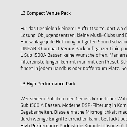
L3 Compact Venue Pack
Für das Bespielen kleinerer Auftrittsorte, dort wo 
Lösung: Ob Jugendzentren, kleine Musik-Clubs un
Hausanlage jede Hoffnung auf guten Sound schwinde
Compact Venue Pack
LINEAR 3
auf ganzer Linie pu
L Sub 1500A Bässen keine Wünsche offen. Man erre
Filtereinstellungen kommt man mit den Preset-Sch
findet in jedem Bandbus oder Kofferraum Platz. S
L3 High Performance Pack
Wer seinem Publikum den Genuss körperlicher Wahr
Sub 1500 A Bässen. Moderne DSP-Filterung in Kombi
Gegebenheiten. Diese einfache Mixmöglichkeit ma
durch wenige Eingriffe erreichen kann. Gestackt ode
High Performance Pack
ist die Komplettlösung für 