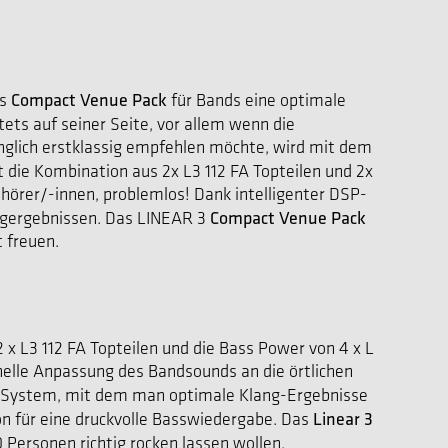
Compact Venue Pack
as
für Bands eine optimale
ts auf seiner Seite, vor allem wenn die
anglich erstklassig empfehlen möchte, wird mit dem
t die Kombination aus 2x L3 112 FA Topteilen und 2x
örer/-innen, problemlos! Dank intelligenter DSP-
Compact Venue Pack
angergebnissen. Das LINEAR 3
 freuen.
 L3 112 FA Topteilen und die Bass Power von 4 x L
nelle Anpassung des Bandsounds an die örtlichen
A-System, mit dem man optimale Klang-Ergebnisse
Linear 3
ion für eine druckvolle Basswiedergabe. Das
 Personen richtig rocken lassen wollen.