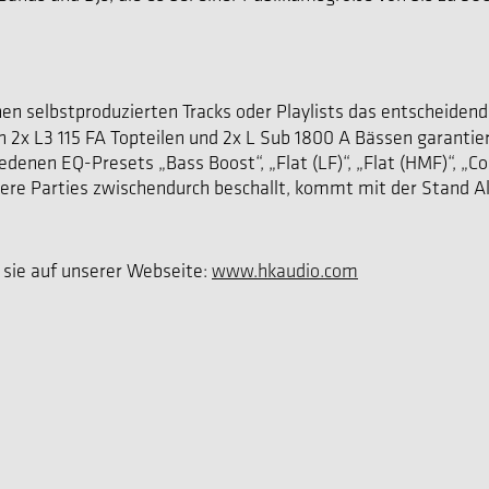
nen selbstproduzierten Tracks oder Playlists das entscheid
 2x L3 115 FA Topteilen und 2x L Sub 1800 A Bässen garanti
edenen EQ-Presets „Bass Boost“, „Flat (LF)“, „Flat (HMF)“, „Co
nere Parties zwischendurch beschallt, kommt mit der Stand 
 sie auf unserer Webseite:
www.hkaudio.com