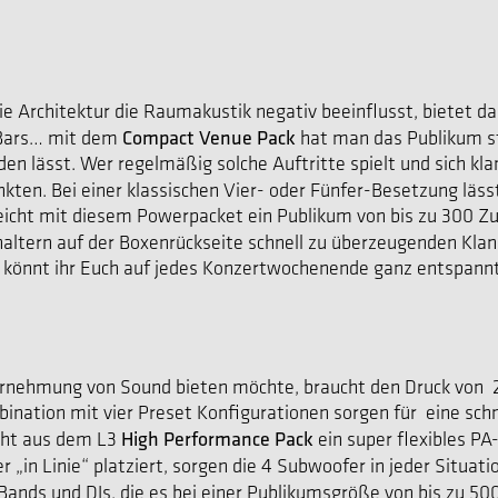
die Architektur die Raumakustik negativ beeinflusst, bietet d
Compact Venue Pack
d Bars… mit dem
hat man das Publikum ste
n lässt. Wer regelmäßig solche Auftritte spielt und sich kl
nkten. Bei einer klassischen Vier- oder Fünfer-Besetzung läss
icht mit diesem Powerpacket ein Publikum von bis zu 300 Zuh
altern auf der Boxenrückseite schnell zu überzeugenden Kl
o könnt ihr Euch auf jedes Konzertwochenende ganz entspannt
nehmung von Sound bieten möchte, braucht den Druck von 2 x
nation mit vier Preset Konfigurationen sorgen für eine sch
High Performance Pack
cht aus dem L3
ein super flexibles P
r „in Linie“ platziert, sorgen die 4 Subwoofer in jeder Situat
Bands und DJs, die es bei einer Publikumsgröße von bis zu 500