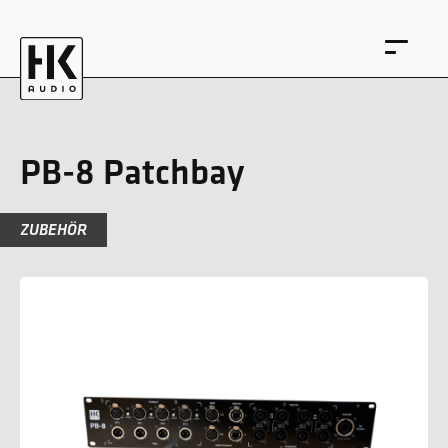
PB-8 Patchbay
ZUBEHÖR
EN
DE