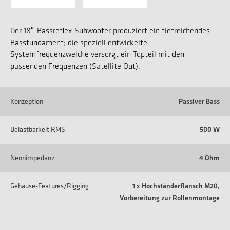
Der 18″-Bassreflex-Subwoofer produziert ein tiefreichendes
Bassfundament; die speziell entwickelte
Systemfrequenzweiche versorgt ein Topteil mit den
passenden Frequenzen (Satellite Out).
Konzeption
Passiver Bass
Belastbarkeit RMS
500 W
Nennimpedanz
4 Ohm
Gehäuse-Features/Rigging
1 x Hochständerflansch M20,
Vorbereitung zur Rollenmontage