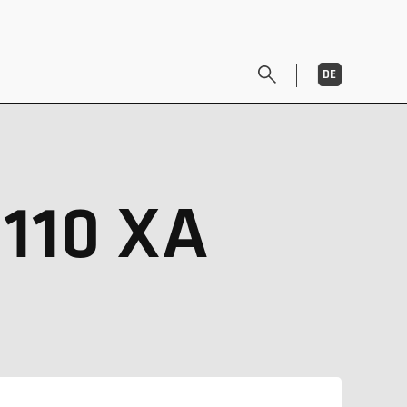
DE
EN
 110 XA