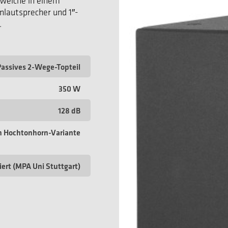
zweiche in einem
nlautsprecher und 1″-
.
Passives 2-Wege-Topteil
350 W
128 dB
h Hochtonhorn-Variante
ziert (MPA Uni Stuttgart)