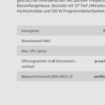
geschützten Innenbereichen. Mit passiver Frequen
Bassreflexgehäuse, bestückt mit 12″-Tief-/Mittelto
Hochtontreiber und 700 W Programmbelastbarkeit
Konzeption
Belastbarkeit RMS
Max. SPL-Spitze
Öffnungswinkel -6 dB (horizontal x
je nac
vertikal)
Ballwurfsicherheit (DIN 18032-3)
zertifi