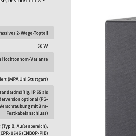
se, bestückt mit 8″-
Passives 2-Wege-Topteil
50 W
h Hochtonhorn-Variante
ziert (MPA Uni Stuttgart)
standardmäßig; IP 55 als
erversion optional (PG-
Verschraubung mit 3 m-
Festkabelanschluss)
rt (Typ B, Außenbereich);
-CPR-0545 (CNBOP-PIB)