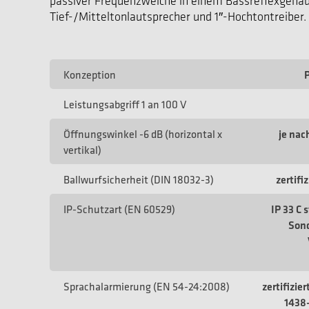
passiver Frequenzweiche in einem Bassreflexgehäu
Tief-/Mitteltonlautsprecher und 1″-Hochtontreiber.
Konzeption
Leistungsabgriff 1 an 100 V
Öffnungswinkel -6 dB (horizontal x
je nac
vertikal)
Ballwurfsicherheit (DIN 18032-3)
zertifi
IP-Schutzart (EN 60529)
IP 33 C 
Sond
Sprachalarmierung (EN 54-24:2008)
zertifizie
1438