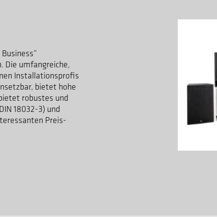
y Business“
n. Die umfangreiche,
en Installationsprofis
insetzbar, bietet hohe
 bietet robustes und
h DIN 18032-3) und
nteressanten Preis-