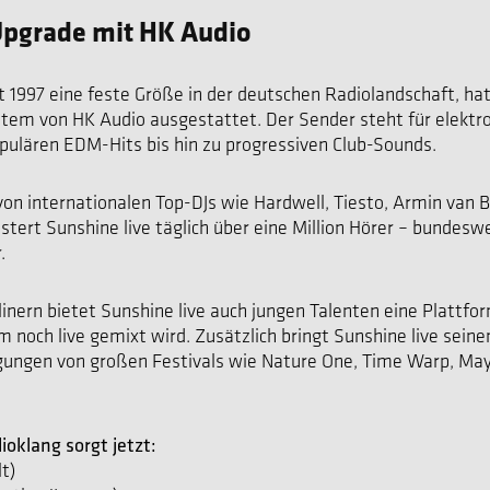
pgrade mit HK Audio
it 1997 eine feste Größe in der deutschen Radiolandschaft, ha
em von HK Audio ausgestattet. Der Sender steht für elektron
opulären EDM-Hits bis hin zu progressiven Club-Sounds.
n internationalen Top-DJs wie Hardwell, Tiesto, Armin van B
stert Sunshine live täglich über eine Million Hörer – bundes
.
ern bietet Sunshine live auch jungen Talenten eine Plattform
 noch live gemixt wird. Zusätzlich bringt Sunshine live seine
gungen von großen Festivals wie Nature One, Time Warp, Ma
ioklang sorgt jetzt:
t)