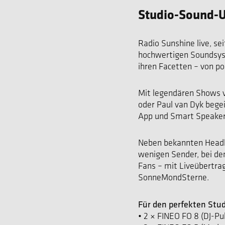
Studio-Sound-U
Radio Sunshine live, se
hochwertigen Soundsyst
ihren Facetten – von p
Mit legendären Shows vo
oder Paul van Dyk begei
App und Smart Speaker
Neben bekannten Headlin
wenigen Sender, bei dem
Fans – mit Liveübertra
SonneMondSterne.
Für den perfekten Stud
• 2 × FINEO FO 8 (DJ-Pul