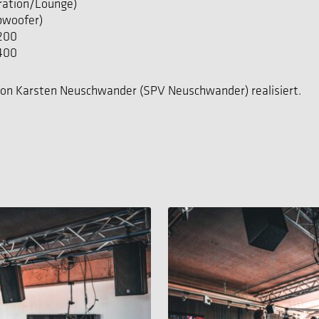
ration/Lounge)
ubwoofer)
1200
2400
 von Karsten Neuschwander (SPV Neuschwander) realisiert.