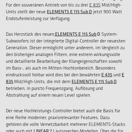
Für den souveränen Antrieb von bis zu drei
E 835
Mid/High-
ELEMENTS E 115 Sub D
Units stellt der neue
jetzt 900 Watt
Endstufenleistung zur Verfügung.
ELEMENTS E 115 Sub
D
Das Herzstück des neuen
System-
Subwoofers ist der integrierte Digital-Controller der neuesten
Generation. Dieser ermöglicht unter anderem, im Vergleich zu
den bisherigen analogen Filtern, eine extrem wirkungsvolle
und detaillierte Bearbeitung der Klangeigenschaften sowohl
im Bass-, als auch im Mitten-Hochtonbereich. Besonders
E 435
E
eindrucksvoll hörbar wird dies bei den bewährten
und
835
ELEMENTS E 115 Sub D
Mid/High-Units, die mit dem
betrieben, in puncto Frequenzgang, Auflösung und
Abstrahlung auf einem neuen Level spielen.
Der neue Hochleistungs-Controller bietet auch die Basis für
eine Reihe moderner, praxisrelevanter Features. Dazu
gehören die volle Vernetzbarkeit mehrerer ELEMENTS-Stacks
LINEAR 7
oder auch mit
Lautsprecher-Modellen. Über die für