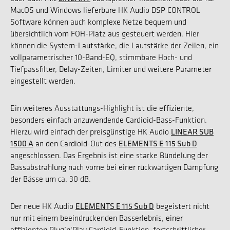
MacOS und Windows lieferbare HK Audio DSP CONTROL
Software können auch komplexe Netze bequem und
übersichtlich vom FOH-Platz aus gesteuert werden. Hier
können die System-Lautstärke, die Lautstärke der Zeilen, ein
vollparametrischer 10-Band-EQ, stimmbare Hoch- und
Tiefpassfilter, Delay-Zeiten, Limiter und weitere Parameter
eingestellt werden.
Ein weiteres Ausstattungs-Highlight ist die effiziente,
besonders einfach anzuwendende Cardioid-Bass-Funktion.
LINEAR SUB
Hierzu wird einfach der preisgünstige HK Audio
1500 A
ELEMENTS E 115 Sub D
an den Cardioid-Out des
angeschlossen. Das Ergebnis ist eine starke Bündelung der
Bassabstrahlung nach vorne bei einer rückwärtigen Dämpfung
der Bässe um ca. 30 dB.
ELEMENTS E 115 Sub D
Der neue HK Audio
begeistert nicht
nur mit einem beeindruckenden Basserlebnis, einer
effizienten Plug’n‘Play Cardioid-Funktion, fortschrittlicher