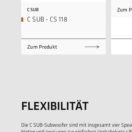
Zum P
C SUB
C SUB - CS 118
Zum Produkt
FLEXIBILITÄT
Die C SUB-Subwoofer sind mit insgesamt vier Spe
hinten und zwei vorn zur einfachen Verkabelung z.B.