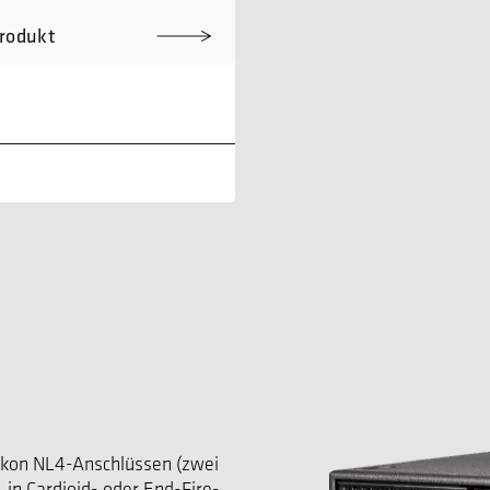
rodukt
akon NL4-Anschlüssen (zwei
 in Cardioid- oder End-Fire-