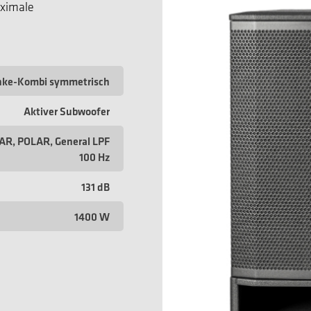
aximale
inke-Kombi symmetrisch
Aktiver Subwoofer
R, POLAR, General LPF
100 Hz
131 dB
1400 W