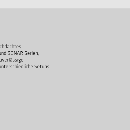
rchdachtes
und SONAR Serien,
zuverlässige
unterschiedliche Setups