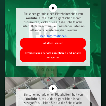
Sie sehen gerade einen Platzhalterinhalt von
YouTube
. Um auf den eigentlichen Inhalt
zuzugreifen, klicken Sie auf die Schaltfläche
unten. Bitte beachten Sie, dass dabei Daten an
Drittanbieter weitergegeben werden.
Mehr Informationen
Inhalt entsperren
Erforderlichen Service akzeptieren und Inhalte
entsperren
Sie sehen gerade einen Platzhalterinhalt von
YouTube
. Um auf den eigentlichen Inhalt
zuzugreifen, klicken Sie auf die Schaltfläche