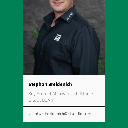
Stephan Breidenich
Key Account Manager Install Projects
& SAA DE/AT
stephan.breidenich@hkaudio.com